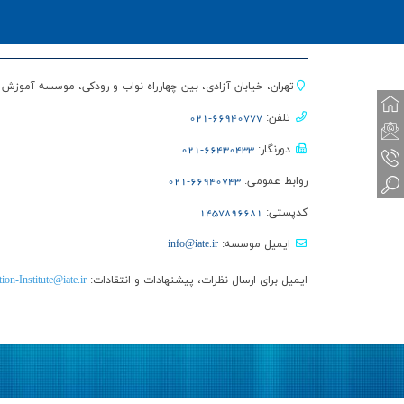
تهران، خیابان آزادی، بین چهارراه نواب و رودکی، موسسه آموزش
تلفن:
66940777-021
دورنگار:
66430433-021
روابط عمومی:
66940743-021
کدپستی:
1457896681
ایمیل موسسه:
info@iate.ir
ایمیل برای ارسال نظرات، پیشنهادات و انتقادات:
ion-Institute@iate.ir