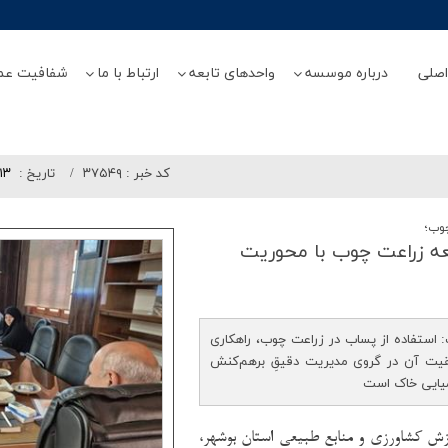
صلی
درباره موسسه
واحدهای تابعه
ارتباط با ما
شفافیت عم
کد خبر :
۳۷۵۴۹
تاريخ :
/۱۳
وب؛
ه زراعت چوب با محوریت
استفاده از پساب در زراعت چوب، راهکاری
فقیت آن در گروی مدیریت دقیقِ برهم‌کنش
یایی خاک است
زش کشاورزی و منابع طبیعی استان بوشهر،