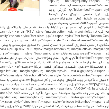
top:0in; text-align:justify"><span st
family:Tahoma,Geneva,sans-serif"><span s
bidi:embed"><span style="line-height:115%"><span lang="AR-SA">به گزارش روابط
ی؛ ثریا قاسمی مدیرکل دفتر توسعه
فعالیت&zwnj;های کشاورزی زنان روستایی و عشایری، شرایط فعلی صندوق&zwnj;های
اعتبارات خرد زنان روستایی و عشایری کشور در خصوص آسیب&zwnj;شناسی وضعیت موجود
صندوق&zwnj;های اعتبارات خرد توضیحاتی ارائه کرد</" style="margin-bottom:8pt; margin-left:0in
gn:justify"><span style="font-size:16px"><span style="font-family:Tahoma,Gene
<idi:embed"><span style="line-height:115%"><span lang="AR-SA
<p dir="RTL" style="margin-bottom:8pt; margin-left:0in; margin-right:0in; margin-top:
ize:16px"><span style="font-family:Tahoma,Geneva,sans-serif"><span sty
bidi:embed"><span style="line-height:115%"><span lang="AR-SA"
هستند و صندوق های استانی راهکاری برای تق
پیشبرد اهداف به سمت سرمایه&zwnj;گ
in-left:0in; margin-right:0in; margin-top:0in; text-align:justify"><span 
فمی و مرضیه کشاورز؛ اعضا هیات علمی دانشگاه تهرا
اقتصادی، اتصال دو بخش رسمی و غیررسمی این تشکل&zwnj;های کشاورزی و حرکت به سمت نسل سوم ت
نهایی و صندوق&zwnj;هایی با تاب&nj
in-left:0in; margin-right:0in; margin-top:0in; text-align:justify"><span 
پیمان فلسفی نماینده مجلس شورای اسلامی اظهار