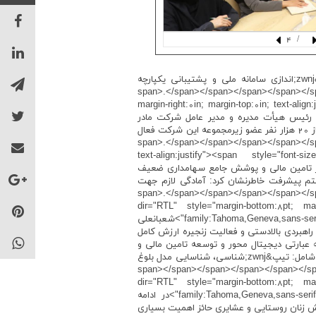
/ 4
و برقراری نظام رتبه&zwnj;بندی این صندوق&zwnj;ها را تشریح کرد. همچنین در ارتباط با برنامه اقدام ملی با پتانسیل راه&zwnj;اندازی سامانه ملی و پشتیبانی یکپارچه
span>.</span></span></span></span></span></p> <p dir="RTL;
margin-right:0in; margin-top:0in; text-ali
span style="unicode-b">در ادامه حسین مهدی دوست رئیس هیأت مدیره و مدیر عامل شرکت مادر
تخصصی صندوق حمایت از توسعه سرمایه&zwnj;گذاری در بخش کشاورزی گفت: در 9 استان کشور 20 صندوق شهرستانی با بیش از 20 هزار نفر عضو زیرمجموعه این شرکت فعال
span>.</span></span></span></span></span></p> ;
text-align:justify"><span style="font-s
>وی افزود: صندوق&zwnj;های اعتبارات خرد از نظر ساختار تامین مالی و پوشش جامع سهامداری ضعیف
ویت این صندوق ها هستند. همچنین با استناد به بند ج ماده 33 قانون برنامه هفتم پیشرفت خاطرنشان کرد: آمادگی لازم جهت
ذاری و فعالیت&zwnj;های اقتصادی سودآور فراهم می&zwnj;باشد</span>.</span></span></span></span></span></p> <p
dir="RTL" style="margin-bottom:8pt; marg
family:Tahoma,Geneva,sans-serif"><span style="direction:rtl"><span style="unicode-bidi:embed"><span style="line-height:115%"><span lang="AR-SA">شعبانعلی
ن با تأکید بر ایجاد الگوهای جدید، ساز و کار صندوق&zwnj;های متصل به سند راهبردی بالادستی و فعالیت زنجیره ارزش کامل
وسعه جوامع محلی به عبارتی دیجیتال محور و توسعه تامین مالی و
سرمایه&zwnj;گذاری را اجتناب&zwnj;ناپذیر بیان کردند</span>. <span lang="AR-SA">&nbsp;همچنین گذر از سه مرحله اساسی شامل: تیپ&zwnj;شناسی، شناسایی مدل بلوغ
zw;آوری بالا، زیر نظر یک داشبورد هوشمند ملی مورد تأکید قرار دادند.</span></span></span></span></span></span></p> <p
dir="RTL" style="margin-bottom:8pt; marg
family:Tahoma,Geneva,sans-serif"><span style="direction:rtl"><span style="unicode-bidi:embed"><span style="line-height:115%"><span lang="AR-SA">در ادامه
 داشت: در برنامه هفتم، پیشرفت رشد اقتصادی در حوزه&zwnj;ی کشاورزی و نقش زنان روستایی و عشایری حائز اهمیت بسیاری