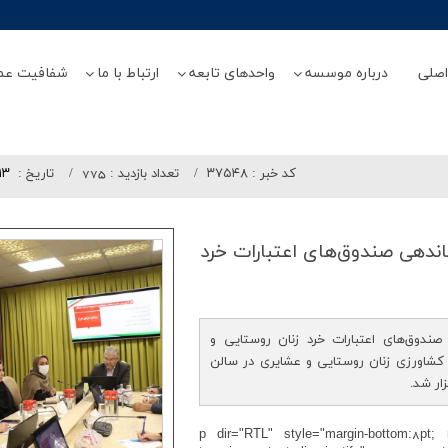
صلی
درباره موسسه
واحدهای تابعه
ارتباط با ما
شفافیت عم
کد خبر :
۳۷۵۴۸
تعداد بازدید :
775
تاريخ :
/۱۳
دهی صندوق‌های اعتبارات خرد
ندوق‌های اعتبارات خرد زنان روستایی و
 کشاورزی زنان روستایی و عشایری در سالن
ر شد.
<p dir="RTL" style="margin-bottom:8pt; m