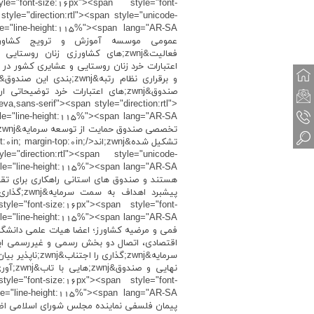
yle="font-size:16px"><span style="font-
tyle="direction:rtl"><span style="unicode-
عمومی موسسه آموزش و ترویج کشاورز
va,sans-serif"><span style="direction:rtl">
تشکیل شده&zwnj;اند</0in
le="direction:rtl"><span style="unicode-
style="font-size:16px"><span style="font-
style="font-size:16px"><span style="font-