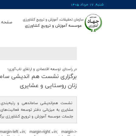
شنبه, 17 مرداد 1405
صفحه ا
در راستای توسعه اقتصادی و ارتقای تاب‌آوری؛
برگزاری نشست هم اندیشی سامان
زنان روستایی و عشایری
نشست هم‌اندیشی ساماندهی و رتبه‌بندی ص
عشایری به میزبانی دفتر توسعه فعالیت‌های
جلسات موسسه آموزش و ترویج کشاورزی برگزا
argin-left:0in; margin-right:0in; margin-